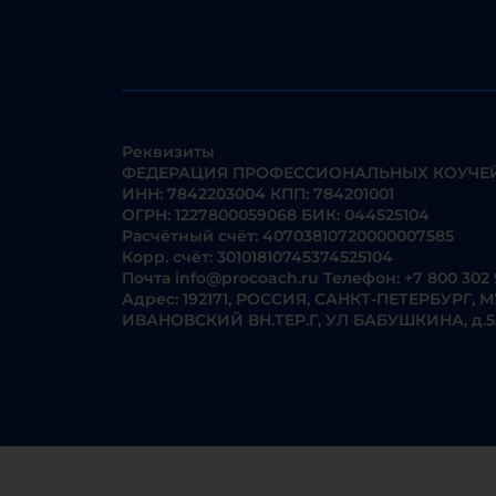
Реквизиты
ФЕДЕРАЦИЯ ПРОФЕССИОНАЛЬНЫХ КОУЧЕЙ
ИНН: 7842203004 КПП: 784201001
ОГРН: 1227800059068 БИК: 044525104
Расчётный счёт: 40703810720000007585
Корр. счёт: 30101810745374525104
Почта
info@procoach.ru
Телефон:
+7 800 302 
Адрес: 192171, РОССИЯ, САНКТ-ПЕТЕРБУР
ИВАНОВСКИЙ ВН.ТЕР.Г, УЛ БАБУШКИНА, д.55, ко