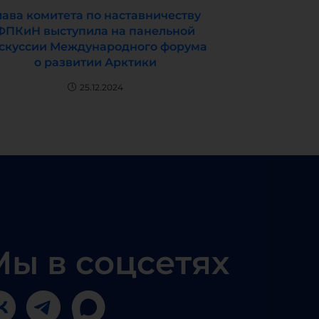
лава комитета по наставничеству
ФПКиН выступила на панельной
скуссии Международного форума
о развитии Арктики
25.12.2024
Мы в соцсетях