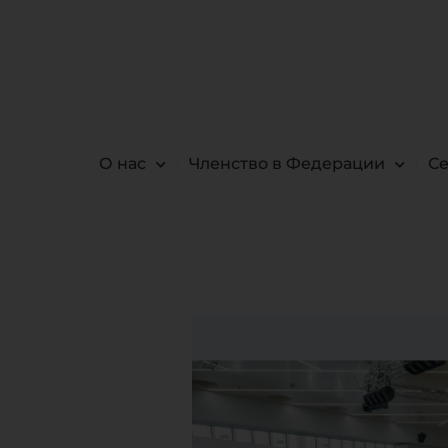
О нас
Членство в Федерации
С