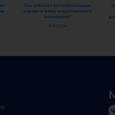
ет
Как остаться востребованным
Г
жи
коучем в эпоху искусственного
интеллекта?
ди
16.12.2024