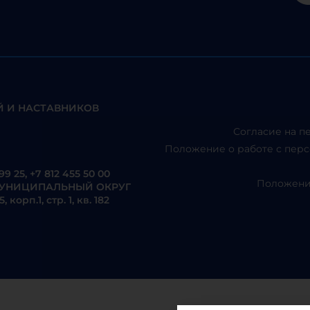
 И НАСТАВНИКОВ
Согласие на п
Положение о работе с перс
99 25
,
+7 812 455 50 00
Положение
Г, МУНИЦИПАЛЬНЫЙ ОКРУГ
рп.1, стр. 1, кв. 182