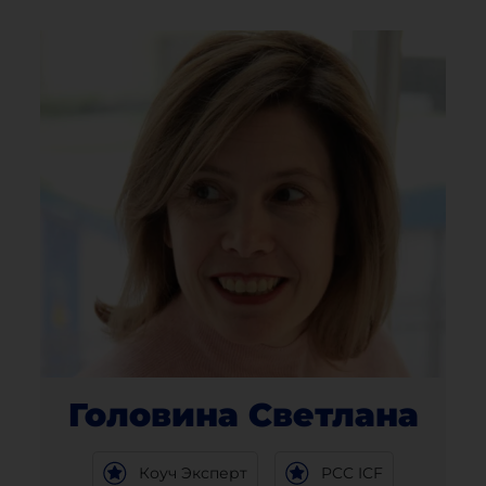
Головина Светлана
Коуч Эксперт
PCC ICF