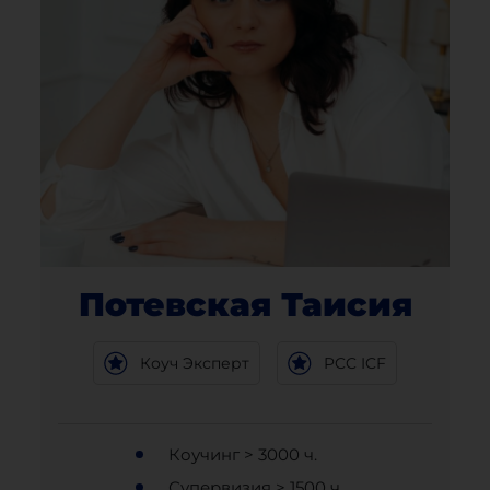
Потевская Таисия
Коуч Эксперт
PCC ICF
Коучинг > 3000 ч.
Супервизия > 1500 ч.