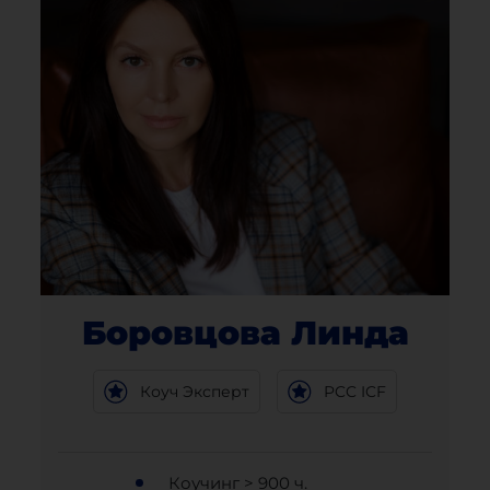
Боровцова Линда
Коуч Эксперт
PCC ICF
Коучинг > 900 ч.