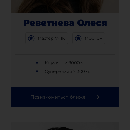
Реветнева Олеся
Мастер ФПК
MCC ICF
Коучинг > 9000 ч.
Супервизия > 300 ч.
Познакомиться ближе