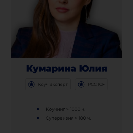
Кумарина Юлия
Коуч Эксперт
PCC ICF
Коучинг > 1000 ч.
Супервизия > 180 ч.