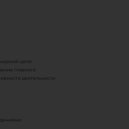
.
рьерной цели
ление главного
тивности деятельности
ждениями