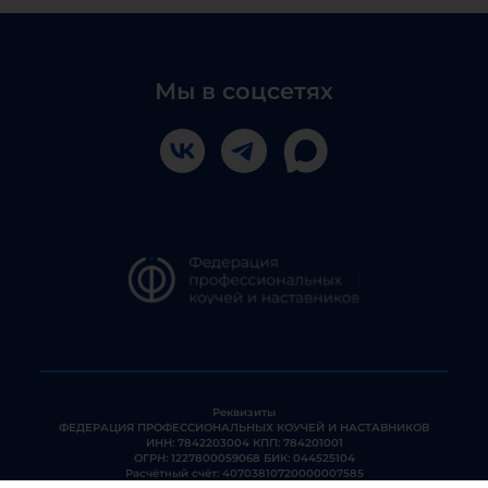
Мы в соцсетях
Реквизиты
ФЕДЕРАЦИЯ ПРОФЕССИОНАЛЬНЫХ КОУЧЕЙ И НАСТАВНИКОВ
ИНН: 7842203004 КПП: 784201001
ОГРН: 1227800059068 БИК: 044525104
Расчётный счёт: 40703810720000007585