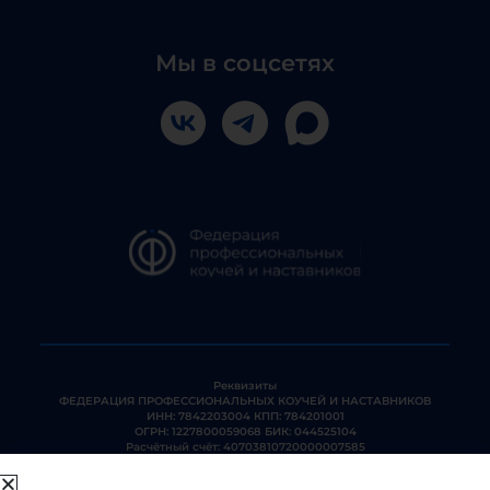
Мы в соцсетях
Реквизиты
ФЕДЕРАЦИЯ ПРОФЕССИОНАЛЬНЫХ КОУЧЕЙ И НАСТАВНИКОВ
ИНН: 7842203004 КПП: 784201001
ОГРН: 1227800059068 БИК: 044525104
Расчётный счёт: 40703810720000007585
Корр. счёт: 30101810745374525104
Почта
info@procoach.ru
Телефон:
+7 800 302 99 25
,
+7 812 455 50 00