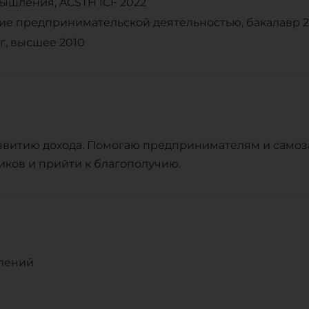
мышления, ACSTH ICF 2022
ление предпринимательской деятельностью, бакалавр 2
нг, высшее 2010
звитию дохода. Помогаю предпринимателям и само
иков и прийти к благополучию.
лений