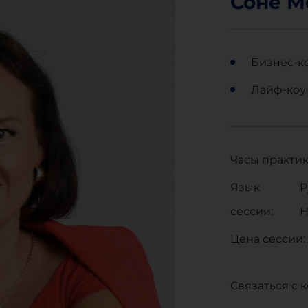
Соне М
Бизнес-к
Лайф-коу
Часы практик
Язык
Р
сессии:
Н
Цена сессии:
Связаться с 