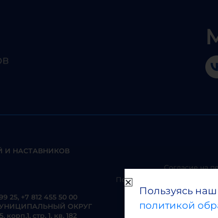
 И НАСТАВНИКОВ
Согласие на п
Положение о работе с перс
Пользуясь наш
99 25
,
+7 812 455 50 00
политикой обр
Положение
Г, МУНИЦИПАЛЬНЫЙ ОКРУГ
рп.1, стр. 1, кв. 182