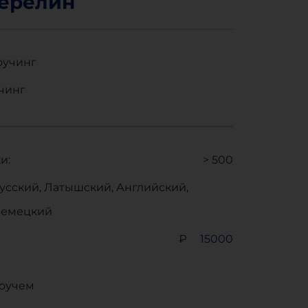
ерелин
оучинг
чинг
и:
> 500
усский, Латышский, Английский,
емецкий
₽
15000
коучем