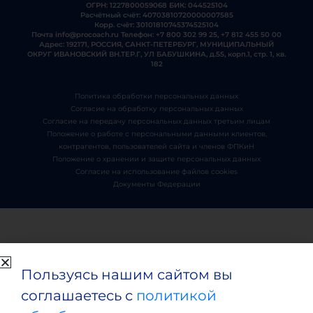
ОГРН: 1227800059068 БИК: 044525104
Расчётный счёт: 40703810720000007585
Корр. счёт: 30101810745374525104
Почта
info@procoach.ru
Телефон:
+7 800 302 99 25
,
+7 812 455 50 00
Адрес: 192171, РОССИЯ, САНКТ-ПЕТЕРБУРГ, МУНИЦИПАЛЬНЫЙ
ОКРУГ ИВАНОВСКИЙ ВН.ТЕР.Г, УЛ БАБУШКИНА, д.55, корп.1, стр. 1, кв.
182
Политика обработки персональных данных
Согласие на обработку персональных данных
Согласие на передачу персональных данных третьим лицам
Положение о работе с персональными данными клиентов,
контрагентов, пользователей сайта и членов ФПКиН
Положение о хранении и защите персональных данных
Согласие на использование файлов cookies
Документы Федерации
Пользуясь нашим сайтом вы
соглашаетесь с
политикой