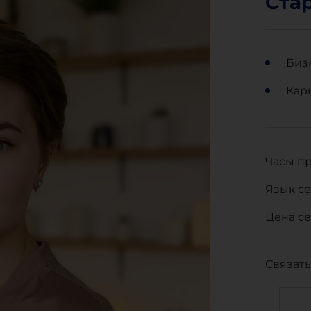
Ста
Биз
Кар
Часы пр
Язык се
Цена се
Связать