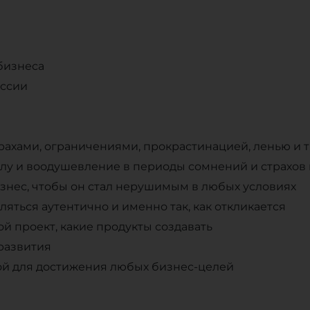
бизнеса
ессии
рахами, ограничениями, прокрастинацией, ленью и т.
илу и воодушевление в периоды сомнений и страхов
знес, чтобы он стал нерушимым в любых условиях
яться аутентично и именно так, как откликается
й проект, какие продукты создавать
 развития
дой для достижения любых бизнес-целей