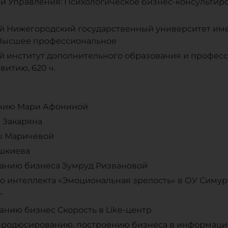
 и Управления: Психологическое бизнес-консульти
 Нижегородский государственный университет имен
 Высшее профессиональное
 институт дополнительного образования и професс
витию, 620 ч.
анию Мари Афониной
 Закаряна
ы Маричевой
ашкиева
ванию бизнеса Зумруд Ризвановой
о интеллекта «Эмоциональная зрелость» в ОУ Симур
г
нию бизнес Скорость в Like-центр
, продюсированию, построению бизнеса в информац