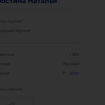
ростина Наталья
нес-коучинг
ьерный коучинг
актики:
> 500
ссии:
Русский
ссии:
₽
5000
ся с коучем