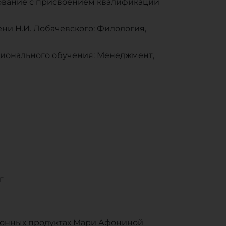
рование с присвоением квалификации
и Н.И. Лобачевского: Филология,
ионального обучения: Менеджмент,
г
ионных продуктах Мари Афониной