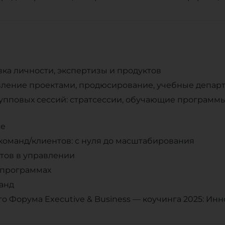
вка личности, экспертизы и продуктов
вление проектами, продюсирование, учебные депар
упповых сессий: стратсессии, обучающие программы,
се
команд/клиентов: с нуля до масштабирования
тов в управлении
 программах
анд
 Форума Executive & Business — коучинга 2025: Инн