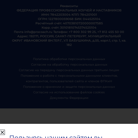
Реквизиты
ФЕДЕРАЦИЯ ПРОФЕССИОНАЛЬНЫХ КОУЧЕЙ И НАСТАВНИКОВ
ИНН: 7842203004 КПП: 784201001
ОГРН: 1227800059068 БИК: 044525104
Расчётный счёт: 40703810720000007585
Корр. счёт: 30101810745374525104
Почта
info@procoach.ru
Телефон:
+7 800 302 99 25
,
+7 812 455 50 00
Адрес: 192171, РОССИЯ, САНКТ-ПЕТЕРБУРГ, МУНИЦИПАЛЬНЫЙ
ОКРУГ ИВАНОВСКИЙ ВН.ТЕР.Г, УЛ БАБУШКИНА, д.55, корп.1, стр. 1, кв.
182
Политика обработки персональных данных
Согласие на обработку персональных данных
Согласие на передачу персональных данных третьим лицам
Положение о работе с персональными данными клиентов,
контрагентов, пользователей сайта и членов ФПКиН
Положение о хранении и защите персональных данных
Согласие на использование файлов cookies
Документы Федерации
Пользуясь нашим сайтом вы