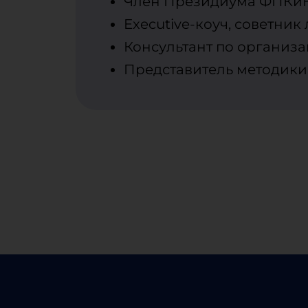
Член Президиума ФПКи
Executive-коуч, советник
Консультант по организ
Представитель методики