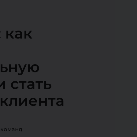
 как
льную
и стать
 клиента
п-команд