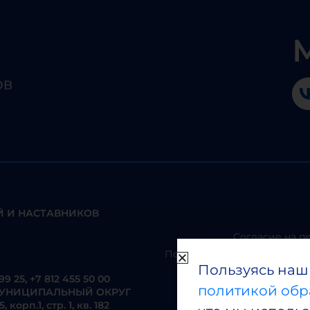
 И НАСТАВНИКОВ
Согласие на п
Положение о работе с перс
Пользуясь наш
99 25
,
+7 812 455 50 00
политикой обр
Положение
Г, МУНИЦИПАЛЬНЫЙ ОКРУГ
рп.1, стр. 1, кв. 182