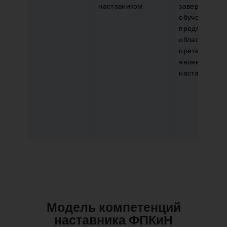
наставником
завершенное
обучение в
предметной
области, в к
претендент
является
наставником
Модель компетенций
наставника ФПКиН