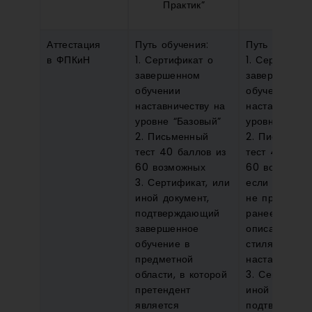
Практик”
Эксперт
Аттестация
Путь обучения:
Путь обучени
в ФПКиН
1. Сертификат о
1. Сертифика
завершенном
завершенном
обучении
обучении
наставничеству на
наставничест
уровне “Базовый”
уровне “Базо
2. Письменный
2. Письменн
тест 40 баллов из
тест 40 балл
60 возможных
60 возможны
3. Сертификат, или
если претенд
иной документ,
не проходил 
подтверждающий
ранее Эссе 
завершенное
описанием с
обучение в
стиля в
предметной
наставничест
области, в которой
3. Сертифика
претендент
иной докумен
является
подтвержда