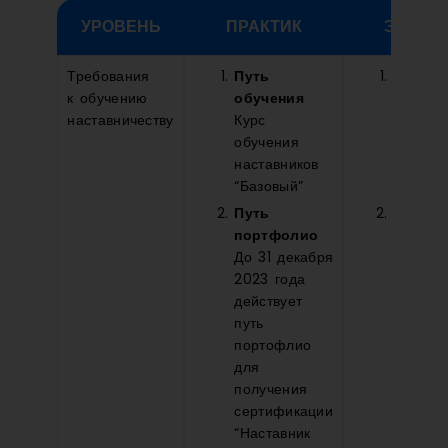
УРОВЕНЬ
ПРАКТИК
ЭКСПЕ
Требования
Путь
Путь
к обучению
обучения
обуче
наставничеству
Курс
Курс
обучения
обучен
наставников
наставн
“Базовый”
“Базовы
Путь
Путь
портфолио
портф
До 31 декабря
До 31 д
2023 года
2023 г
действует
действу
путь
путь
портофлио
портоф
для
для
получения
получе
сертификации
сертиф
“Наставник
“Настав