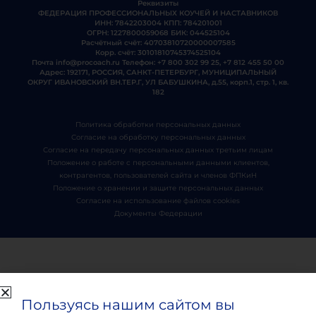
Реквизиты
ФЕДЕРАЦИЯ ПРОФЕССИОНАЛЬНЫХ КОУЧЕЙ И НАСТАВНИКОВ
ИНН: 7842203004 КПП: 784201001
ОГРН: 1227800059068 БИК: 044525104
Расчётный счёт: 40703810720000007585
Корр. счёт: 30101810745374525104
Почта
info@procoach.ru
Телефон:
+7 800 302 99 25
,
+7 812 455 50 00
Адрес: 192171, РОССИЯ, САНКТ-ПЕТЕРБУРГ, МУНИЦИПАЛЬНЫЙ
ОКРУГ ИВАНОВСКИЙ ВН.ТЕР.Г, УЛ БАБУШКИНА, д.55, корп.1, стр. 1, кв.
182
Политика обработки персональных данных
Согласие на обработку персональных данных
Согласие на передачу персональных данных третьим лицам
Положение о работе с персональными данными клиентов,
контрагентов, пользователей сайта и членов ФПКиН
Положение о хранении и защите персональных данных
Согласие на использование файлов cookies
Документы Федерации
Пользуясь нашим сайтом вы