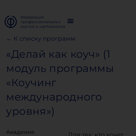
← К списку программ
«Делай как коуч» (1
модуль программы
«Коучинг
международного
уровня»)
Академия
Для тех, кто хочет