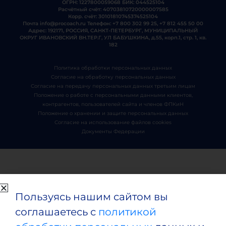
ОГРН: 1227800059068 БИК: 044525104
Расчётный счёт: 40703810720000007585
Корр. счёт: 30101810745374525104
Почта
info@procoach.ru
Телефон:
+7 800 302 99 25
,
+7 812 455 50 00
Адрес: 192171, РОССИЯ, САНКТ-ПЕТЕРБУРГ, МУНИЦИПАЛЬНЫЙ
ОКРУГ ИВАНОВСКИЙ ВН.ТЕР.Г, УЛ БАБУШКИНА, д.55, корп.1, стр. 1, кв.
182
Политика обработки персональных данных
Согласие на обработку персональных данных
Согласие на передачу персональных данных третьим лицам
Положение о работе с персональными данными клиентов,
контрагентов, пользователей сайта и членов ФПКиН
Положение о хранении и защите персональных данных
Согласие на использование файлов cookies
Документы Федерации
Пользуясь нашим сайтом вы
соглашаетесь с
политикой