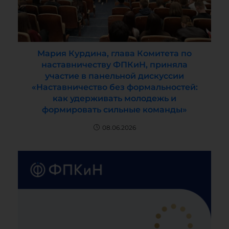
Мария Курдина, глава Комитета по
наставничеству ФПКиН, приняла
участие в панельной дискуссии
«Наставничество без формальностей:
как удерживать молодежь и
формировать сильные команды»
08.06.2026