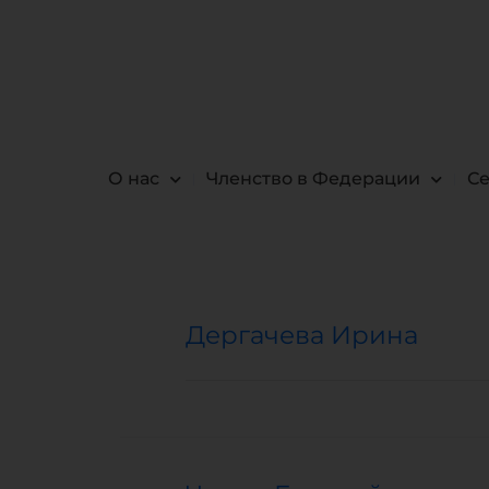
О нас
Членство в Федерации
С
Дергачева Ирина