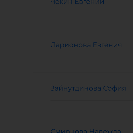
Чекин Евгений
Ларионова Евгения
Зайнутдинова София
Смирнова Надежда